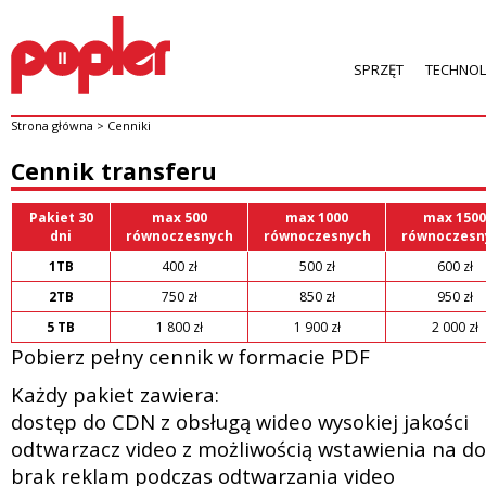
SPRZĘT
TECHNOL
Strona główna
>
Cenniki
Cennik transferu
Pakiet 30
max 500
max 1000
max 1500
dni
równoczesnych
równoczesnych
równoczesn
1TB
400 zł
500 zł
600 zł
2TB
750 zł
850 zł
950 zł
5 TB
1 800 zł
1 900 zł
2 000 zł
Pobierz pełny cennik w formacie PDF
Każdy pakiet zawiera:
dostęp do CDN z obsługą wideo wysokiej jakości
odtwarzacz video z możliwością wstawienia na 
brak reklam podczas odtwarzania video