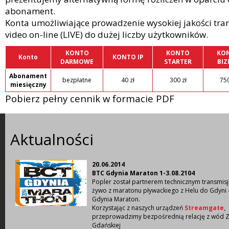
abonament.
Konta umożliwiające prowadzenie wysokiej jakości tra
video on-line (LIVE) do dużej liczby użytkowników.
KONTO
KONTO
KO
Konto
KONTO IP
DARMOWE
STARTER
BIZ
Abonament
bezpłatne
40 zł
300 zł
750
miesięczny
Pobierz pełny cennik w formacie PDF
Aktualności
20.06.2014
BTC Gdynia Maraton 1-3.08.2104
Popler został partnerem technicznym transmisj
żywo z maratonu pływackiego z Helu do Gdyni 
Gdynia Maraton.
Korzystając z naszych urządzeń
Streamgate
,
przeprowadzimy bezpośrednią relację z wód Z
Gdańskiej