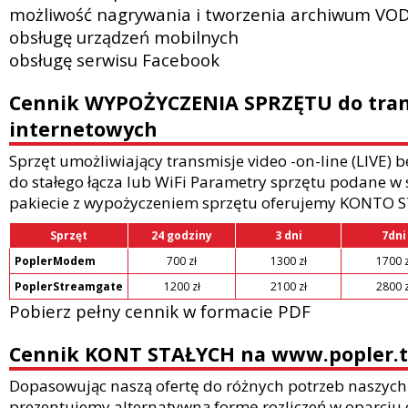
możliwość nagrywania i tworzenia archiwum VO
obsługę urządzeń mobilnych
obsługę serwisu Facebook
Cennik WYPOŻYCZENIA SPRZĘTU do tran
internetowych
Sprzęt umożliwiający transmisje video -on-line (LIVE)
do stałego łącza lub WiFi Parametry sprzętu podane w 
pakiecie z wypożyczeniem sprzętu oferujemy KONTO 
Sprzęt
24 godziny
3 dni
7dni
PoplerModem
700 zł
1300 zł
1700 z
PoplerStreamgate
1200 zł
2100 zł
2800 z
Pobierz pełny cennik w formacie PDF
Cennik KONT STAŁYCH na www.popler.t
Dopasowując naszą ofertę do różnych potrzeb naszych
prezentujemy alternatywną formę rozliczeń w oparciu 