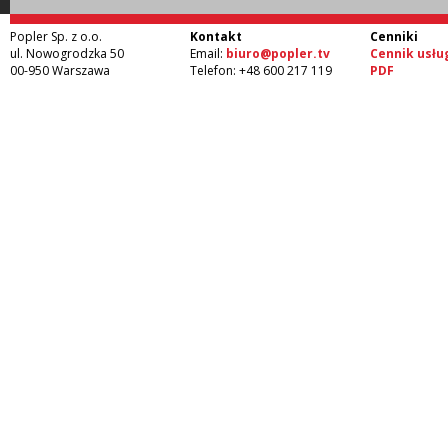
Popler Sp. z o.o.
Kontakt
Cenniki
ul. Nowogrodzka 50
Email:
biuro@popler.tv
Cennik usłu
00-950 Warszawa
Telefon: +48 600 217 119
PDF